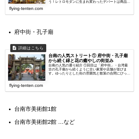
う！レトロモダンに生まれ変わったデパートは商品も
内装も見ごたえたっぷりです！
flying-tenten.com
府中街・孔子廟
台南の人気ストリート① 府中街・孔子廟
から続く緑と花の癒やしの街並み
台南の人気の通り紹介 ①回目は「府中街」・台湾最
古の孔子廟から続くように古い家屋や店舗が並びま
す。ゆったりとした街の雰囲気と散策の合間にぴった
りのグルメ情報も！
flying-tenten.com
台南市美術館1館
台南市美術館2館 …など