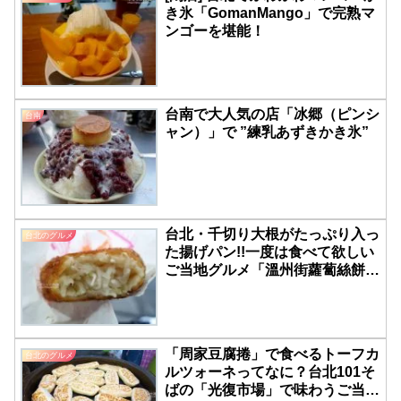
き氷「GomanMango」で完熟マ
ンゴーを堪能！
台南で大人気の店「冰郷（ピンシ
台南
ャン）」で ”練乳あずきかき氷”
台北・千切り大根がたっぷり入っ
台北のグルメ
た揚げパン!!一度は食べて欲しい
ご当地グルメ「溫州街蘿蔔絲餅達
人」
「周家豆腐捲」で食べるトーフカ
台北のグルメ
ルツォーネってなに？台北101そ
ばの「光復市場」で味わうご当地