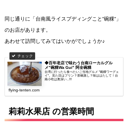
同じ通りに「台南風ライスプディングこと”碗粿”」
のお店があります。
あわせて訪問してみてはいかがでしょうか♪
◆百年老店で味わう台南ローカルグル
メ"碗粿Wa Gui" 阿全碗粿
台湾に行ったら食べたいご当地グルメ "碗粿ワーグェ
イ"。見た目はプリン？茶碗蒸し？味ははたして！台
南小吃は奥深い...!!!
flying-tenten.com
莉莉水果店 の営業時間