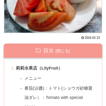
2024.02.23
目次
莉莉水果店（LilyFruit）
メニュー
番茄(沾醬)：トマト(ショウガ砂糖醤
油ダレ）：Tomato with special