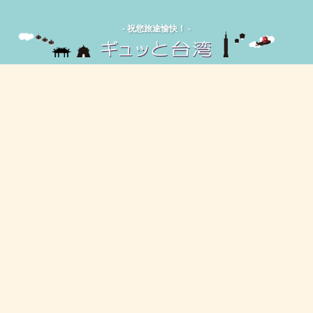
‐ 祝您旅途愉快！ -