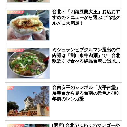
台北・「四海豆漿大王」お店おす
台北のグルメ
すめのメニューから選ぶご当地グ
ルメに大満足！
ミシュランビブグルマン選出の牛
台北のグルメ
肉麺は「劉山東牛肉麺」で！台北
駅近くで食べる絶品台湾ご当地グ
ルメ!!
台南安平のシンボル「安平古堡」
台南
展望台から見る台南の景色と400
年前のレンガ壁
[閉店] 台北でふわふわマンゴーか
台北のグルメ