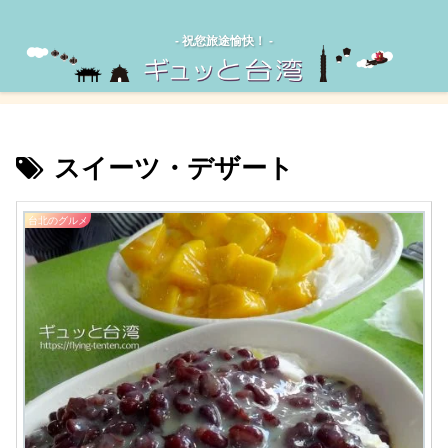
‐ 祝您旅途愉快！ -
スイーツ・デザート
台北のグルメ