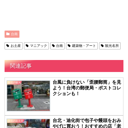
台南
お土産
マニアック
台南
建築物・アート
観光名所
関連記事
台風に負けない「歪腰郵筒」を見
台北の観光
よう！台湾の郵便局・ポストコレ
クションも！
台北・迪化街で包子や饅頭をおみ
台北のお土産
やげに買おう！おすすめの店「老