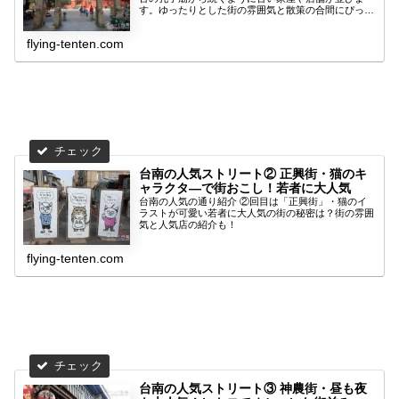
す。ゆったりとした街の雰囲気と散策の合間にぴった
りのグルメ情報も！
flying-tenten.com
台南の人気ストリート② 正興街・猫のキ
ャラクタ―で街おこし！若者に大人気
台南の人気の通り紹介 ②回目は「正興街」・猫のイ
ラストが可愛い若者に大人気の街の秘密は？街の雰囲
気と人気店の紹介も！
flying-tenten.com
台南の人気ストリート③ 神農街・昼も夜