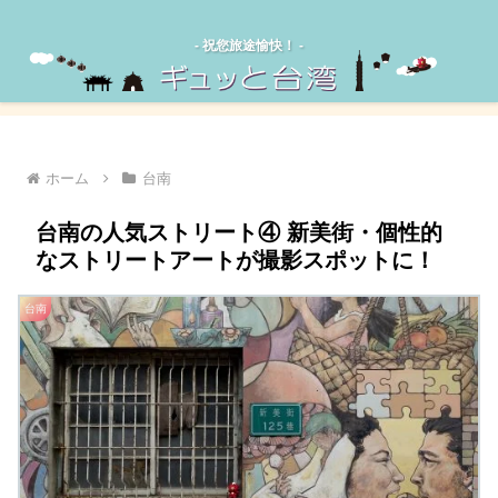
‐ 祝您旅途愉快！ -
ホーム
台南
台南の人気ストリート④ 新美街・個性的
なストリートアートが撮影スポットに！
台南