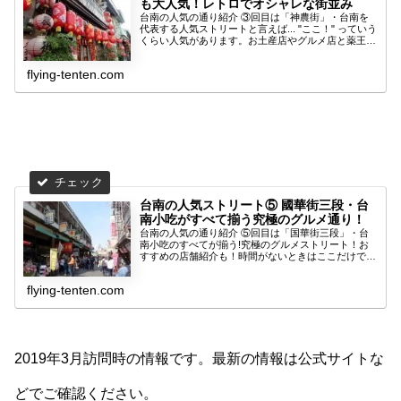
も大人気！レトロでオシャレな街並み
台南の人気の通り紹介 ③回目は「神農街」・台南を
代表する人気ストリートと言えば... "ここ！" っていう
くらい人気があります。お土産店やグルメ店と薬王廟
が混じった街の雰囲気を詳しくご紹介します！
flying-tenten.com
台南の人気ストリート⑤ 國華街三段・台
南小吃がすべて揃う究極のグルメ通り！
台南の人気の通り紹介 ⑤回目は「国華街三段」・台
南小吃のすべてが揃う!究極のグルメストリート！お
すすめの店舗紹介も！時間がないときはここだけで台
南グルメの食べ歩きが楽しめます！
flying-tenten.com
2019年3月訪問時の情報です。最新の情報は公式サイトな
どでご確認ください。