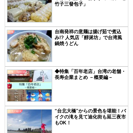
竹子三發包子」
台南発祥の意麺は揚げ茹で煮込
台南
み!? 人気店「醇涎坊」で台湾風
鍋焼うどん
◆特集「百年老店」台湾の老舗・
特集・Special
長寿企業まとめ －概要編－
“台北大橋”からの景色を堪能！バ
台北の観光
イクの滝を見て迪化街も延三夜市
もOK！