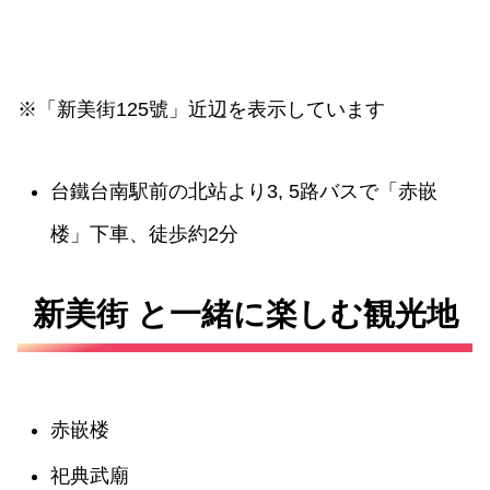
※「新美街125號」近辺を表示しています
台鐵台南駅前の北站より3, 5路バスで「赤嵌
楼」下車、徒歩約2分
新美街 と一緒に楽しむ観光地
赤嵌楼
祀典武廟