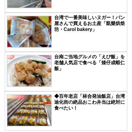
台湾で一番美味しいヌガー！パン
台北
屋さんで買えるお土産「凱樂烘焙
坊・Carol bakery」
台南ご当地グルメの「えび飯」を
台南
老舗人気店で食べる「矮仔成蝦仁
飯」
◆百年老店「林合発油飯店」台湾
台北のグルメ
迪化街の絶品おこわ弁当は絶対に
食べたい！