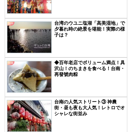
台湾のウユニ塩湖「高美湿地」で
台中
夕暮れ時の絶景を堪能！実際の様
子は？
◆百年老店でボリューム満点！具
台南
沢山！のちまきを食べる！台南・
再發號肉粽
台南の人気ストリート③ 神農
台南
街・昼も夜も大人気！レトロでオ
シャレな街並み