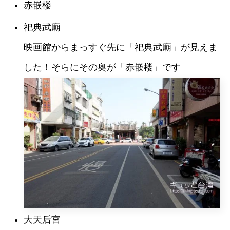
赤嵌楼
祀典武廟
映画館からまっすぐ先に「祀典武廟」が見えま
した！そらにその奥が「赤嵌楼」です
大天后宮