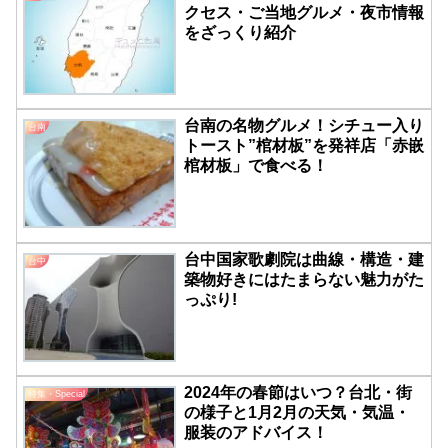
クセス・ご当地グルメ・夜市情報
をざっくり紹介
台南の名物グルメ！シチュー入り
台南
トースト”棺材板”を発祥店「赤嵌
棺材板」で食べる！
台中国家歌劇院は曲線・構造・建
台中
築物好きにはたまらない魅力がた
っぷり!
2024年の春節はいつ？台北・街
特集・Special
の様子と1月2月の天気・気温・
服装のアドバイス！