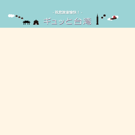
‐ 祝您旅途愉快！ -