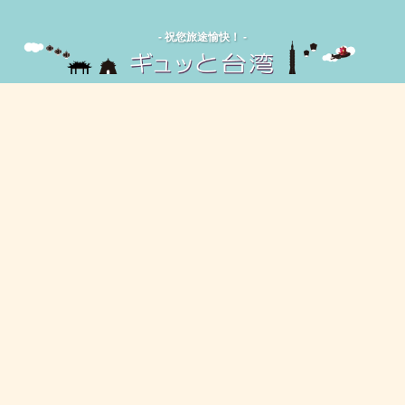
‐ 祝您旅途愉快！ -