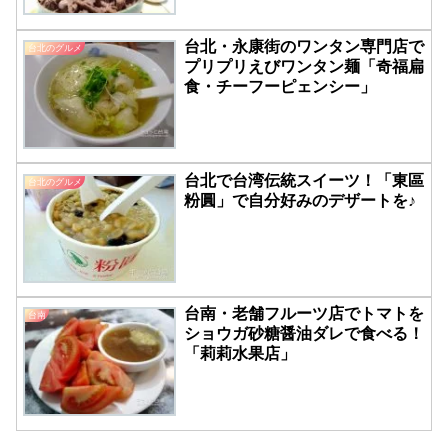
台北・永康街のワンタン専門店で
台北のグルメ
プリプリえびワンタン麺「奇福扁
食・チーフーピェンシー」
台北で台湾伝統スイーツ！「東區
台北のグルメ
粉圓」で自分好みのデザートを♪
台南・老舗フルーツ店でトマトを
台南
ショウガ砂糖醤油ダレで食べる！
「莉莉水果店」