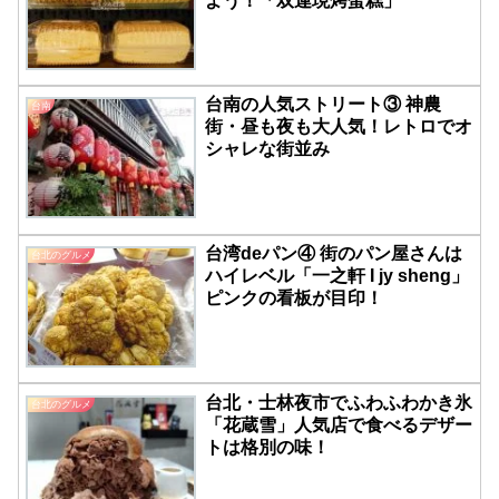
よう！「双連現烤蛋糕」
台南の人気ストリート③ 神農
台南
街・昼も夜も大人気！レトロでオ
シャレな街並み
台湾deパン④ 街のパン屋さんは
台北のグルメ
ハイレベル「一之軒 I jy sheng」
ピンクの看板が目印！
台北・士林夜市でふわふわかき氷
台北のグルメ
「花蔵雪」人気店で食べるデザー
トは格別の味！