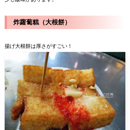
炸蘿蔔糕（大根餅）
揚げ大根餅は厚さがすごい！