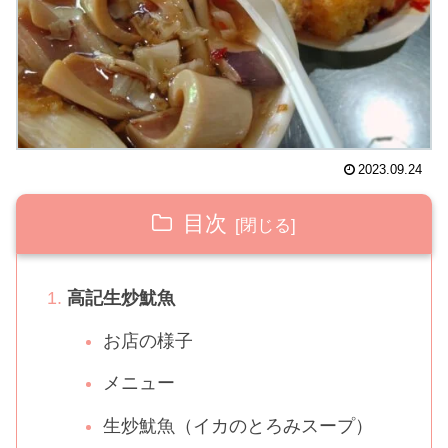
2023.09.24
目次
高記生炒魷魚
お店の様子
メニュー
生炒魷魚（イカのとろみスープ）