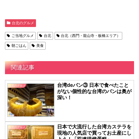
台北のグルメ
ご当地グルメ
台北
台北（西門・龍山寺・板橋エリア）
朝ごはん
美食
関連記事
台湾deパン③ 日本で食べたこと
台北のグルメ
がない個性的な台湾のパンは奥が
深い！
日本で大流行した台湾カステラを
台北のグルメ
現地の人気店で買ってお土産にし