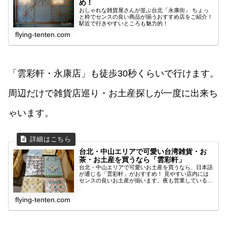
め！
おしゃれな雑貨屋さんが並ぶ台北「永康街」 ちょっ
と粋でセンスの良い商品が揃うおすすめ店をご紹介！
駅近で行きやすいところも魅力的！
flying-tenten.com
「雲彩軒・永康店」も徒歩30秒くらいで行けます。
周辺だけで雑貨店巡り・お土産探しが一度に出来ち
ゃいます。
台北・中山エリアで可愛い台湾雑貨・お
茶・お土産を買うなら「雲彩軒」
台北・中山エリアで可愛いお土産を買うなら、日本語
が通じる「雲彩軒」がおすすめ！ 見やすい店内には
センスの良いお土産が揃います。夜も営業しているの
で観光後に立ち寄りも可能です。
flying-tenten.com