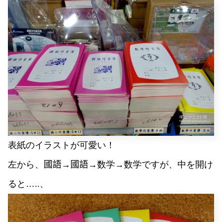
表紙のイラストが可愛い！
左から、
國語
→
國語
→数学→数学ですが、中を開け
ると…..、