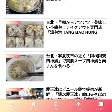
台北・早朝からアツアツ・美味し
台北のグルメ
い小籠包！テイクアウト専門店
「湯包洪 TANG BAO HUNG」
台北・寧夏夜市の近く「阿桐阿寶
台北のグルメ
四神湯」で美肌スープ四神湯と肉
まんを食べる！
愛玉冰はビニール袋で提供が新
台北のグルメ
鮮！「懷念愛玉冰」龍山寺そばの
オトナでディープな「艋舺夜市」
の紹介
メニュー
ホーム
検索
トップ
サイドバー