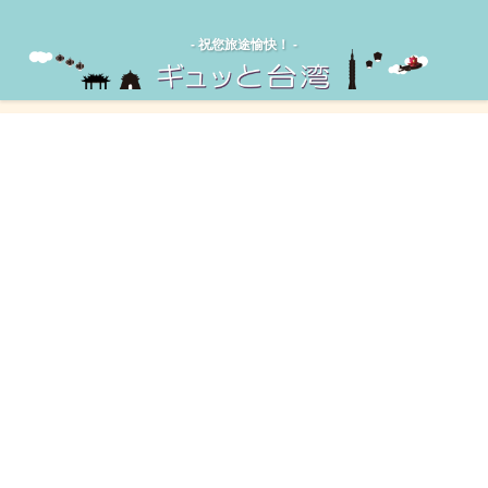
‐ 祝您旅途愉快！ -