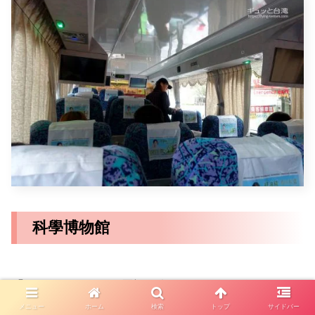
科學博物館
「そごう(SOGO)」周辺に行くのであれば、こちら
メニュー
ホーム
検索
トップ
サイドバー
で降車して下さい。