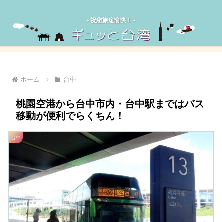
‐ 祝您旅途愉快！ -
ホーム
台中
桃園空港から台中市内・台中駅まではバス
移動が便利でらくちん！
台中