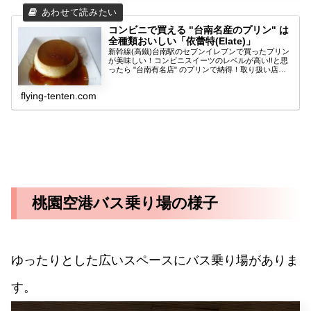
コンビニで買える "台南名産のプリン" は
全種類おいしい「依蕾特(Elate)」
新幹線(高鐵)台南駅のセブンイレブンで買ったプリン
が美味しい！コンビニスイーツのレベルが高い!!と思
ったら "台南有名店" のプリンで納得！取り扱い店情
報・全種類食べた感想もあります！
flying-tenten.com
桃園空港バス乗り場の様子
ゆったりとした広いスペースにバス乗り場がありま
す。